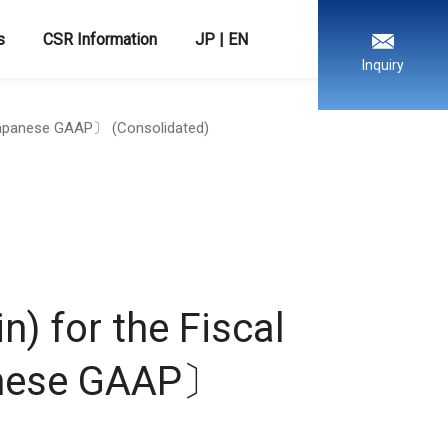
s
CSR Information
JP
|
EN
Inquiry
 Japanese GAAP〕 (Consolidated)
) for the Fiscal
anese GAAP〕