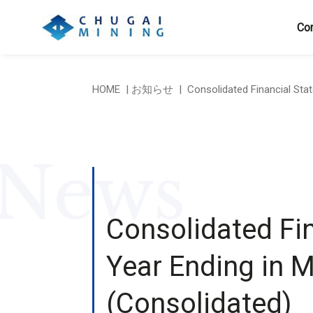
Cor
HOME
お知らせ
Consolidated Financial St
News
Consolidated Fin
Year Ending in
(Consolidated)