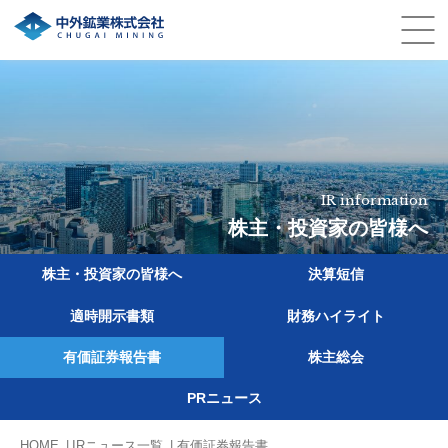
IR information
株主・投資家の皆様へ
株主・投資家の皆様へ
決算短信
適時開示書類
財務ハイライト
有価証券報告書
株主総会
PRニュース
HOME
IRニュース一覧
有価証券報告書