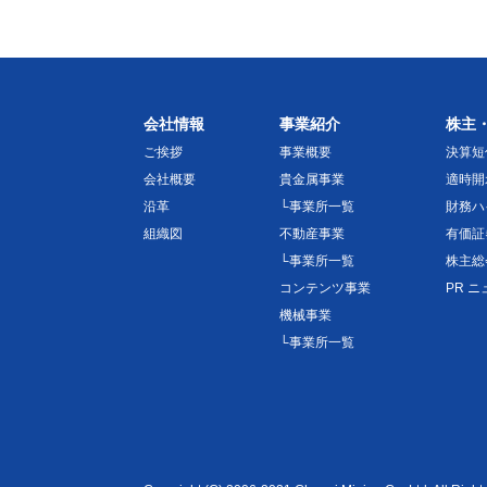
会社情報
事業紹介
株主
ご挨拶
事業概要
決算短
会社概要
貴金属事業
適時開
沿革
└事業所一覧
財務ハ
組織図
不動産事業
有価証
└事業所一覧
株主総
コンテンツ事業
PR 
機械事業
└事業所一覧