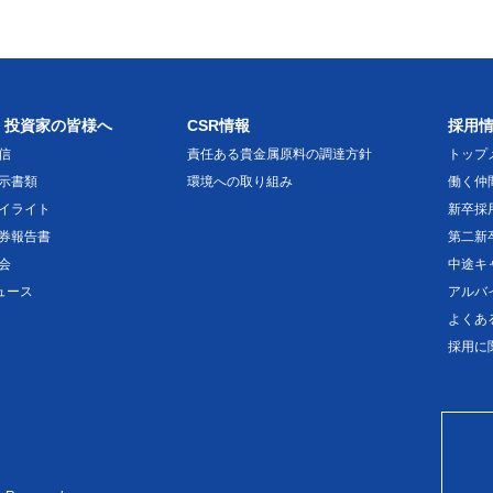
・投資家の皆様へ
CSR情報
採用
信
責任ある貴金属原料の調達方針
トップ
示書類
環境への取り組み
働く仲
イライト
新卒採
券報告書
第二新
会
中途キ
ニュース
アルバ
よくあ
採用に