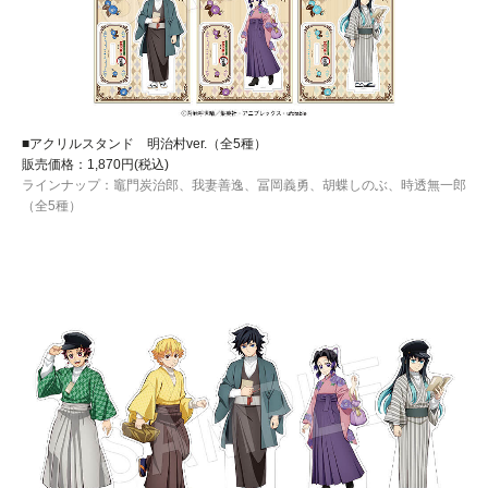
■アクリルスタンド 明治村ver.（全5種）
販売価格：1,870円(税込)
ラインナップ：竈門炭治郎、我妻善逸、冨岡義勇、胡蝶しのぶ、時透無一郎
（全5種）