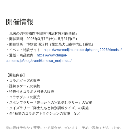
開催情報
「鬼滅の刃×博物館 明治村 明治村特別任務録」
・開催期間 2026年3月7日(土)～5月31日(日)
・開催場所 博物館 明治村（愛知県犬山市字内山1番地）
・イベント特設サイト
https://www.meijimura.com/lp/spring2026/kimetsu/
・通販・商品案内
https://www.chugai-
contents.jp/blog/event/kimetsu_meijimura/
【開催内容】
・コラボグッズの販売
・謎解きゲームの実施
・特典付きコラボ入村券の販売
・コラボグルメの販売
・スタンプラリー「隊士たちの写真探しラリー」の実施
・クイズラリー「隊士たちと特別訓練クイズ」の実施
・全4種類のコラボアトラクションの実施 など
※内容は予告なく変更になる場合がございます。予めご容赦くださいませ。