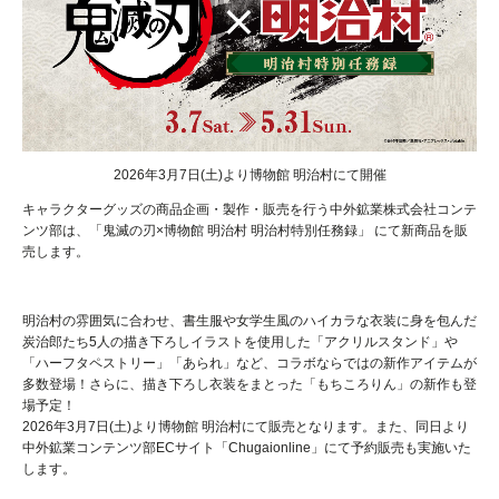
2026年3月7日(土)より博物館 明治村にて開催
キャラクターグッズの商品企画・製作・販売を行う中外鉱業株式会社コンテ
ンツ部は、「鬼滅の刃×博物館 明治村 明治村特別任務録」 にて新商品を販
売します。
明治村の雰囲気に合わせ、書生服や女学生風のハイカラな衣装に身を包んだ
炭治郎たち5人の描き下ろしイラストを使用した「アクリルスタンド」や
「ハーフタペストリー」「あられ」など、コラボならではの新作アイテムが
多数登場！さらに、描き下ろし衣装をまとった「もちころりん」の新作も登
場予定！
2026年3月7日(土)より博物館 明治村にて販売となります。また、同日より
中外鉱業コンテンツ部ECサイト「Chugaionline」にて予約販売も実施いた
します。