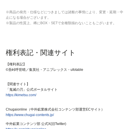
※商品の発売・仕様などにつきましては諸般の事情により、変更・延期・中
止になる場合がございます。
※製品の性質上、稀にBOX・SETで全種類揃わないこともございます。
権利表記・関連サイト
【権利表記】
©吾峠呼世晴／集英社・アニプレックス・ufotable
【関連サイト】
「鬼滅の刃」公式ポータルサイト
https://kimetsu.com/
Chugaionline（中外鉱業株式会社コンテンツ部運営ECサイト）
https://www.chugai-contents.jp/
中外鉱業コンテンツ部 公式X(旧Twitter)