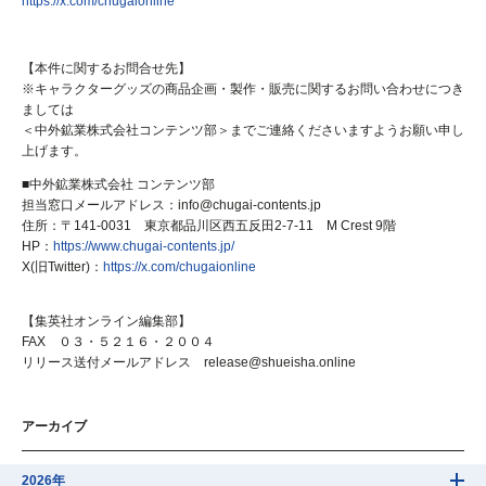
https://x.com/chugaionline
【本件に関するお問合せ先】
※キャラクターグッズの商品企画・製作・販売に関するお問い合わせにつき
ましては
＜中外鉱業株式会社コンテンツ部＞までご連絡くださいますようお願い申し
上げます。
■中外鉱業株式会社 コンテンツ部
担当窓口メールアドレス：info@chugai-contents.jp
住所：〒141-0031 東京都品川区西五反田2-7-11 M Crest 9階
HP：
https://www.chugai-contents.jp/
X(旧Twitter)：
https://x.com/chugaionline
【集英社オンライン編集部】
FAX ０３・５２１６・２００４
リリース送付メールアドレス release@shueisha.online
アーカイブ
2026年