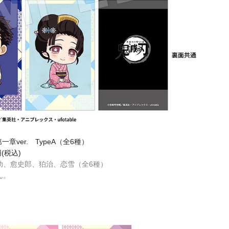
ver. TypeA（全6種）
円(税込)
助、愈史郎、狛治、恋雪（全6種）
ん。