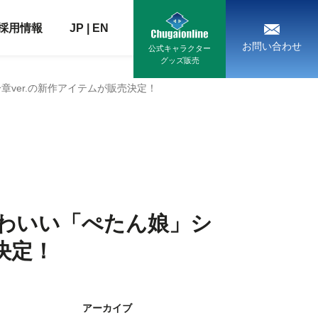
採用情報
JP
|
EN
お問い合わせ
公式キャラクター
グッズ販売
ver.の新作アイテムが販売決定！
わいい「ぺたん娘」シ
決定！
アーカイブ