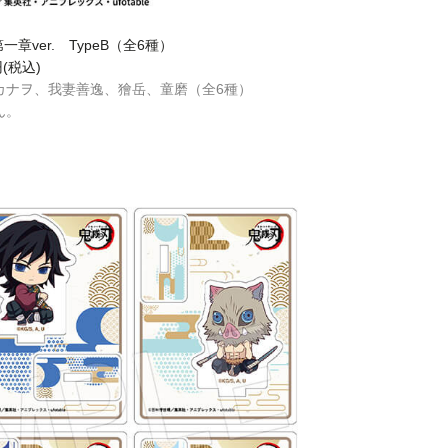
ver. TypeB（全6種）
円(税込)
カナヲ、我妻善逸、獪岳、童磨（全6種）
ん。