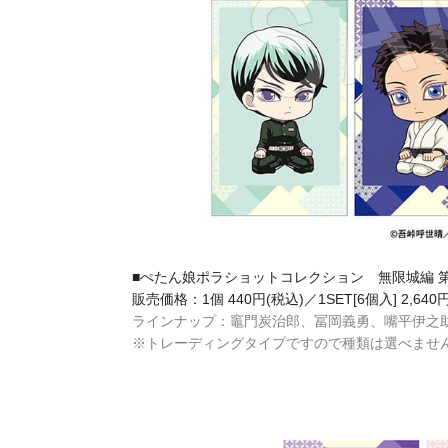
■ぺたん娘ポラショットコレクション 無限城編 第一章
販売価格：1個 440円(税込)／1SET[6個入] 2,640
ラインナップ：竈門炭治郎、冨岡義勇、嘴平伊之
※トレーディングタイプですので種類は選べませ