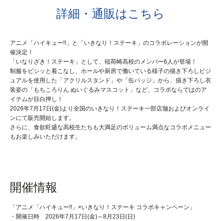
詳細・通販はこちら
アニメ「ハイキュー!!」と「いきなり！ステーキ」のコラボレーションが開
催決定！
「いなりざき！ステーキ」として、稲荷崎高校のメンバー6人が登場！
制服をビシッと着こなし、ホールや厨房で働いている様子の描き下ろしビジ
ュアルを使用した「アクリルスタンド」や「缶バッジ」から、描き下ろし衣
装姿の「もちころりん ぬいぐるみマスコット」など、コラボならではのア
イテムが目白押し！
2026年7月17日(金)より全国のいきなり！ステーキ一部店舗およびオンライ
ンにて販売開始します。
さらに、食欲旺盛な高校生たちも大満足のボリューム満点なコラボメニュー
もお楽しみいただけます。
開催情報
「アニメ「ハイキュー!!」×いきなり！ステーキ コラボキャンペーン」
・開催日時 2026年7月17日(金)～8月23日(日)