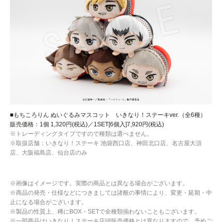
■もちころりん ぬいぐるみマスコット いきなり！ステーキver.（全6種）
販売価格：1個 1,320円(税込)／1SET[6個入]7,920円(税込)
※トレーディングタイプですので種類は選べません。
※取扱店舗：いきなり！ステーキ 池袋西口店、神田北口店、名古屋大須
店、大阪福島店、仙台店のみ
※画像はイメージです。実際の商品とは異なる場合がございます。
※商品の発売・仕様などにつきましては諸般の事情により、変更・延期・中
止になる場合がございます。
※製品の性質上、稀にBOX・SETで全種類揃わないこともございます。
※一部商品はいきなり！ステーキ店頭販売価格とは異なりますので、予めご