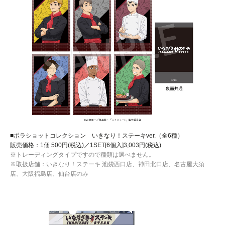
■ポラショットコレクション いきなり！ステーキver.（全6種）
販売価格：1個 500円(税込)／1SET[6個入]3,003円(税込)
※トレーディングタイプですので種類は選べません。
※取扱店舗：いきなり！ステーキ 池袋西口店、神田北口店、名古屋大須
店、大阪福島店、仙台店のみ