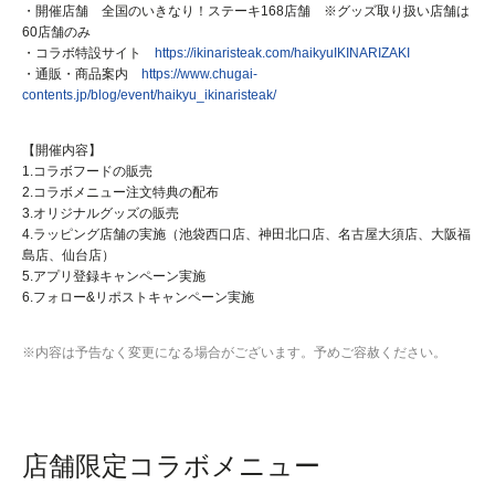
・開催店舗 全国のいきなり！ステーキ168店舗 ※グッズ取り扱い店舗は
60店舗のみ
・コラボ特設サイト
https://ikinaristeak.com/haikyuIKINARIZAKI
・通販・商品案内
https://www.chugai-
contents.jp/blog/event/haikyu_ikinaristeak/
【開催内容】
1.コラボフードの販売
2.コラボメニュー注文特典の配布
3.オリジナルグッズの販売
4.ラッピング店舗の実施（池袋西口店、神田北口店、名古屋大須店、大阪福
島店、仙台店）
5.アプリ登録キャンペーン実施
6.フォロー&リポストキャンペーン実施
※内容は予告なく変更になる場合がございます。予めご容赦ください。
店舗限定コラボメニュー