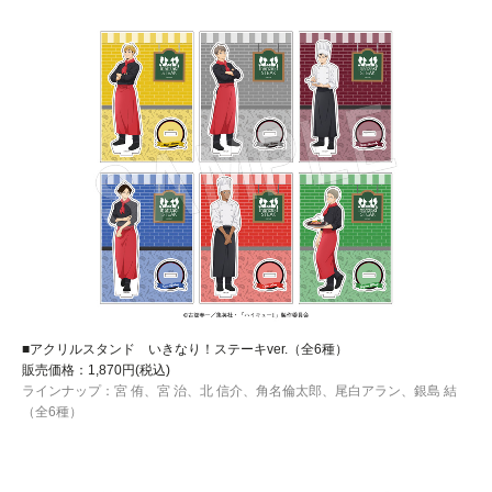
■アクリルスタンド いきなり！ステーキver.（全6種）
販売価格：1,870円(税込)
ラインナップ：宮 侑、宮 治、北 信介、角名倫太郎、尾白アラン、銀島 結
（全6種）