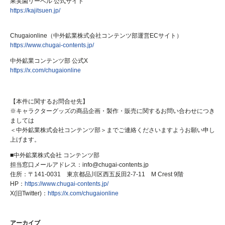
果実園リーベル 公式サイト
https://kajitsuen.jp/
Chugaionline（中外鉱業株式会社コンテンツ部運営ECサイト）
https://www.chugai-contents.jp/
中外鉱業コンテンツ部 公式X
https://x.com/chugaionline
【本件に関するお問合せ先】
※キャラクターグッズの商品企画・製作・販売に関するお問い合わせにつき
ましては
＜中外鉱業株式会社コンテンツ部＞までご連絡くださいますようお願い申し
上げます。
■中外鉱業株式会社 コンテンツ部
担当窓口メールアドレス：info@chugai-contents.jp
住所：〒141-0031 東京都品川区西五反田2-7-11 M Crest 9階
HP：
https://www.chugai-contents.jp/
X(旧Twitter)：
https://x.com/chugaionline
アーカイブ