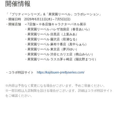
開催情報
「『プリティーシリーズ』&「果実園リーベル」コラボレーション」
・開催日時 2026年6月11日(木)～7月5日(日)
・開催店舗 ＜7店舗＞※各店舗キャラクターパネル展示
・果実園リーベル ハレザ池袋店（春音あいら）
・果実園リーベル 目黒店（上葉みあ）
・果実園リーベル 藤沢店（彩瀬なる）
・果実園リーベル 麻布十番店（真中らぁら）
・果実園リーベル 東京店（夢川ゆい）
・果実園リーベル 渋谷ヒカリエ店（桃山みらい）
・果実園リーベル ラスカ茅ヶ崎店（陽比野まつり）
・コラボ特設サイト
https://kajitsuen-prettyseries.com/
※内容は予告なく変更になる場合がございます。予めご容赦ください。
※一部日程は入店制限を設ける場合がございます。詳細はコラボ特設サイト
をご確認ください。