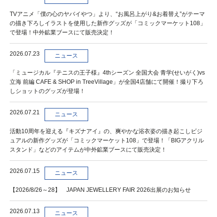
TVアニメ「僕の心のヤバイやつ」より、“お風呂上がり&お着替え”がテーマ
の描き下ろしイラストを使用した新作グッズが「コミックマーケット108」
で登場！中外鉱業ブースにて販売決定！
2026.07.23
ニュース
「ミュージカル『テニスの王子様』4thシーズン 全国大会 青学(せいがく)vs
立海 前編 CAFE & SHOP in TreeVillage」が全国4店舗にて開催！撮り下ろ
しショットのグッズが登場！
2026.07.21
ニュース
活動10周年を迎える『キズナアイ』の、爽やかな浴衣姿の描き起こしビジ
ュアルの新作グッズが「コミックマーケット108」で登場！「BIGアクリル
スタンド」などのアイテムが中外鉱業ブースにて販売決定！
2026.07.15
ニュース
【2026/8/26～28】 JAPAN JEWELLERY FAIR 2026出展のお知らせ
2026.07.13
ニュース