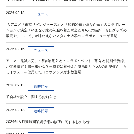
2026.02.18
ニュース
TVアニメ『東京リベンジャーズ』と「焼肉冷麺やまなか家」のコラボレー
ションが決定！やまなか家の制服を着た武道たち6人の描き下ろしグッズの
販売や、ここでしか味わえないスタミナ抜群のコラボメニューが登場！
2026.02.16
ニュース
アニメ「鬼滅の刃」×博物館 明治村のコラボイベント『明治村特別任務録』
が開催決定！書生服や女学生風姿に着替えた炭治郎たち5人の新規描き下ろ
しイラストを使用したコラボグッズが多数登場！
2026.02.13
適時開示
子会社の設立に関するお知らせ
2026.02.13
適時開示
2026年３月期通期業績予想の修正に関するお知らせ