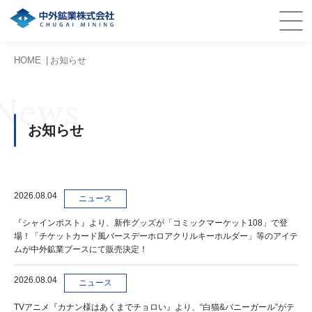
HOME
お知らせ
News
お知らせ
2026.08.04
ニュース
『シャインポスト』より、新作グッズが「コミックマーケット108」で登
場！「チケットカード風バースデーホロアクリルキーホルダー」等のアイテ
ムが中外鉱業ブースにて販売決定！
2026.08.04
ニュース
TVアニメ『カナン様はあくまでチョロい』より、“白猫&バニーガール”がテ