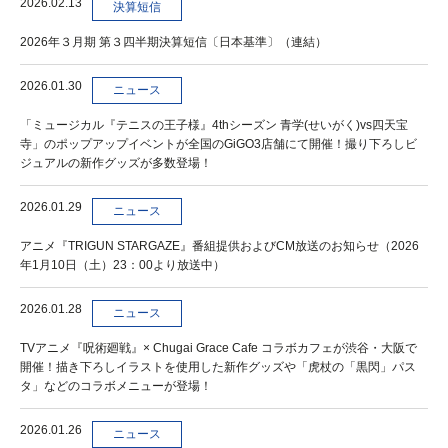
2026.02.13
決算短信
2026年３月期 第３四半期決算短信〔日本基準〕（連結）
2026.01.30
ニュース
「ミュージカル『テニスの王子様』4thシーズン 青学(せいがく)vs四天宝
寺」のポップアップイベントが全国のGiGO3店舗にて開催！撮り下ろしビ
ジュアルの新作グッズが多数登場！
2026.01.29
ニュース
アニメ『TRIGUN STARGAZE』番組提供およびCM放送のお知らせ（2026
年1月10日（土）23：00より放送中）
2026.01.28
ニュース
TVアニメ『呪術廻戦』× Chugai Grace Cafe コラボカフェが渋谷・大阪で
開催！描き下ろしイラストを使用した新作グッズや「虎杖の「黒閃」パス
タ」などのコラボメニューが登場！
2026.01.26
ニュース