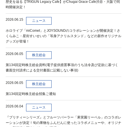
歴史を辿る【TRIGUN Legacy Cafe】がChugai Grace Cafe渋谷・大阪で同
時開催決定！
2026.06.15
ニュース
ホロライブ「miComet」とJOYSOUNDのコラボレーションが開催決定！さ
くらみこ・星街すいせいの「等身アクリルスタンド」などの新作オリジナル
グッズが登場！
2026.06.05
株主総会
第134回定時株主総会資料(電子提供措置事項のうち法令及び定款に基づく
書面交付請求による交付書面に記載しない事項)
2026.06.05
株主総会
第134回定時株主総会招集ご通知
2026.06.04
ニュース
『プリティーシリーズ』とフルーツパーラー「果実園リーベル」のコラボレ
ーションが決定！旬の果物をふんだんに使ったコラボメニューや、オリジナ