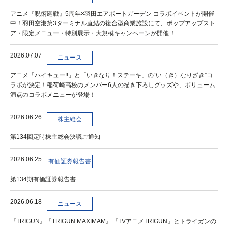
アニメ『呪術廻戦』5周年×羽田エアポートガーデン コラボイベントが開催
中！羽田空港第3ターミナル直結の複合型商業施設にて、ポップアップスト
ア・限定メニュー・特別展示・大規模キャンペーンが開催！
2026.07.07
ニュース
アニメ「ハイキュー!!」と「いきなり！ステーキ」の“い（き）なりざき”コ
ラボが決定！稲荷崎高校のメンバー6人の描き下ろしグッズや、ボリューム
満点のコラボメニューが登場！
2026.06.26
株主総会
第134回定時株主総会決議ご通知
2026.06.25
有価証券報告書
第134期有価証券報告書
2026.06.18
ニュース
『TRIGUN』『TRIGUN MAXIMAM』『TVアニメTRIGUN』とトライガンの