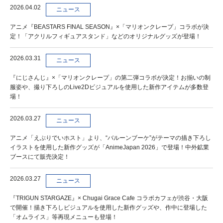
2026.04.02
ニュース
アニメ『BEASTARS FINAL SEASON』×「マリオンクレープ」コラボが決
定！「アクリルフィギュアスタンド」などのオリジナルグッズが登場！
2026.03.31
ニュース
『にじさんじ』×「マリオンクレープ」の第二弾コラボが決定！お揃いの制
服姿や、撮り下ろしのLive2Dビジュアルを使用した新作アイテムが多数登
場！
2026.03.27
ニュース
アニメ「えぶりでいホスト」より、“バルーンブーケ”がテーマの描き下ろし
イラストを使用した新作グッズが「AnimeJapan 2026」で登場！中外鉱業
ブースにて販売決定！
2026.03.27
ニュース
『TRIGUN STARGAZE』× Chugai Grace Cafe コラボカフェが渋谷・大阪
で開催！描き下ろしビジュアルを使用した新作グッズや、作中に登場した
「オムライス」等再現メニューも登場！