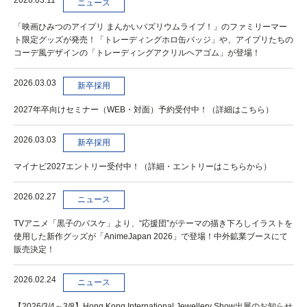
ニュース
「映画ひみつのアイプリ まんかいバズリウムライブ！」のファミリーマー
ト限定グッズが発売！「トレーディングホロ缶バッジ」や、アイプリたちの
コーデ風デザインの「トレーディングアクリルヘアゴム」が登場！
2026.03.03
新卒採用
2027年卒向けセミナー（WEB・対面）予約受付中！（詳細はこちら）
2026.03.03
新卒採用
マイナビ2027エントリー受付中！（詳細・エントリーはこちらから）
2026.02.27
ニュース
TVアニメ「黒子のバスケ」より、“応援団”がテーマの描き下ろしイラストを
使用した新作グッズが「AnimeJapan 2026」で登場！中外鉱業ブースにて
販売決定！
2026.02.24
ニュース
【2026/3/4～3/8】Hong Kong International Jewellery Show出展のお知らせ